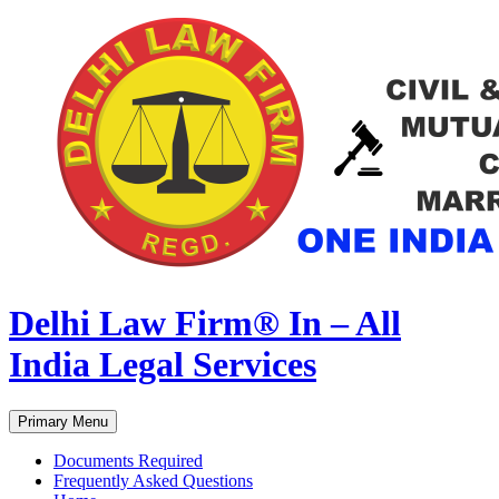
Delhi Law Firm® In – All
India Legal Services
Search
Skip
Primary Menu
to
content
Documents Required
Frequently Asked Questions