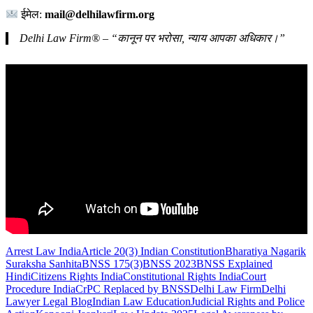
ईमेल:
mail@delhilawfirm.org
Delhi Law Firm® – “कानून पर भरोसा, न्याय आपका अधिकार।”
Arrest Law India
Article 20(3) Indian Constitution
Bharatiya Nagarik
Suraksha Sanhita
BNSS 175(3)
BNSS 2023
BNSS Explained
Hindi
Citizens Rights India
Constitutional Rights India
Court
Procedure India
CrPC Replaced by BNSS
Delhi Law Firm
Delhi
Lawyer Legal Blog
Indian Law Education
Judicial Rights and Police