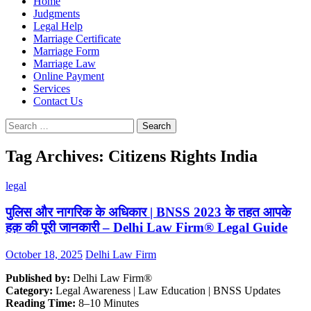
Home
Judgments
Legal Help
Marriage Certificate
Marriage Form
Marriage Law
Online Payment
Services
Contact Us
Search
for:
Tag Archives: Citizens Rights India
legal
पुलिस और नागरिक के अधिकार | BNSS 2023 के तहत आपके
हक़ की पूरी जानकारी – Delhi Law Firm® Legal Guide
October 18, 2025
Delhi Law Firm
Published by:
Delhi Law Firm®
Category:
Legal Awareness | Law Education | BNSS Updates
Reading Time:
8–10 Minutes